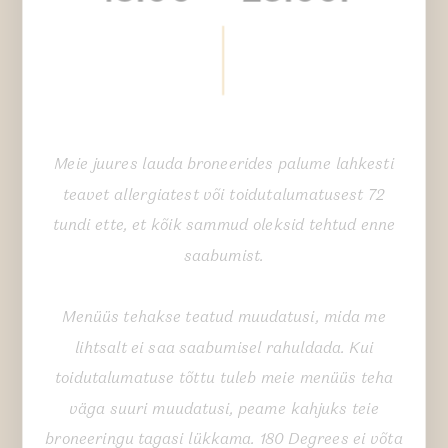
Meie juures lauda broneerides palume lahkesti
teavet allergiatest või toidutalumatusest 72
tundi ette, et kõik sammud oleksid tehtud enne
saabumist.
Menüüs tehakse teatud muudatusi, mida me
lihtsalt ei saa saabumisel rahuldada. Kui
toidutalumatuse tõttu tuleb meie menüüs teha
väga suuri muudatusi, peame kahjuks teie
broneeringu tagasi lükkama. 180 Degrees ei võta