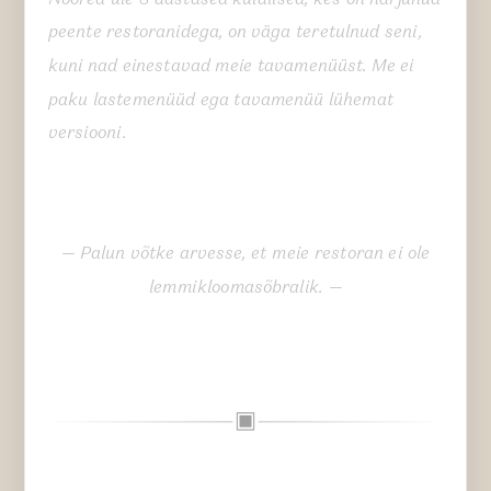
peente restoranidega, on väga teretulnud seni,
kuni nad einestavad meie tavamenüüst. Me ei
paku lastemenüüd ega tavamenüü lühemat
versiooni.
— Palun võtke arvesse, et meie restoran ei ole
lemmikloomasõbralik. —