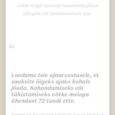
endale mingit vastutust teavitamata jäetud
allergiate või toidutalumatuste eest.
Loodame teie ajaarvestusele, et
saaksite õigeks ajaks kohale
jõuda. Kohandamiseks või
tühistamiseks võtke meiega
ühendust 72 tundi ette.
Noored üle 8-aastased külalised, kes on harjunud